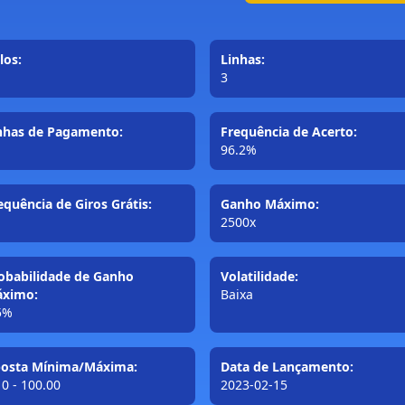
los:
Linhas:
3
nhas de Pagamento:
Frequência de Acerto:
96.2%
equência de Giros Grátis:
Ganho Máximo:
2500x
obabilidade de Ganho
Volatilidade:
ximo:
Baixa
5%
osta Mínima/Máxima:
Data de Lançamento:
10 - 100.00
2023-02-15