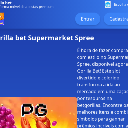
lla bet
🌐
Escolha 
aforma móvel de apostas premium
Entrar
Cadastr
rilla bet Supermarket Spree
É hora de fazer compra
com estilo no Superma
Spree, disponível agora
Gorilla Bet! Este slot
divertido e colorido
transforma a ida ao
mercado em uma caça
por tesouros na
betgorillas. Encontre o
melhores itens e comb
símbolos para ganhar
prêmios incríveis com a