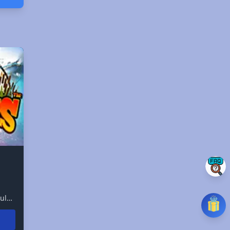
ulos
 do